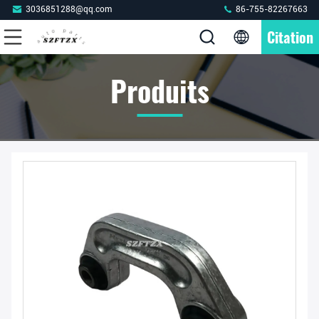
3036851288@qq.com
86-755-82267663
Citation
Produits