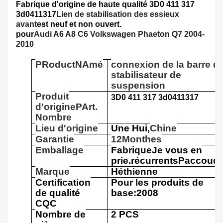
Fabrique d'origine de haute qualité 3D0 411 317
3d0411317
Lien de stabilisation des essieux
avant
est neuf et non ouvert.
pour
Audi A6 A8 C6 Volkswagen Phaeton Q7 2004-
2010
P
Roduct
N
Amé
connexion de la barre d
stabilisateur de
suspension
Produit
3D0 411 317 3d0411317
d'origine
P
Art.
Nombre
Lieu d'origine
Une Hui,
Chine
Garantie
12
M
onthes
Emballage
Fabrique
Je vous en
prie.
récurrents
P
accoudo
Marque
Héthienne
Certification
Pour les produits de
de qualité
base:2008
CQC
Nombre de
2 PCS