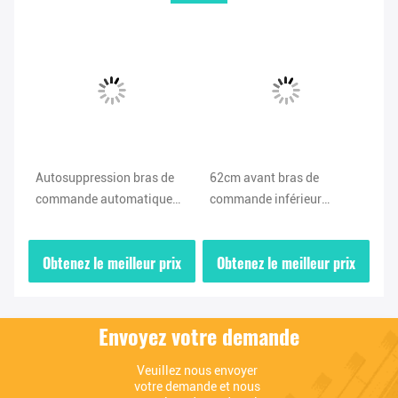
Autosuppression bras de
62cm avant bras de
Le
commande automatique
commande inférieur
au
545002E000 545012E000
54501F0000 54500F0000
in
Pour Hyundai de Pékin
Pour Hyundai Kia 2018-
54
ix
Obtenez le meilleur prix
Obtenez le meilleur prix
O
-
2020
Ki
Envoyez votre demande
Veuillez nous envoyer 
votre demande et nous 