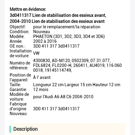
Mettre en évidence:
3d0411317 Lien de stabilisation des essieux avant
,
2004-2010 Lien de stabilisation des essieux avant
Objectif:
pour le remplacement/la réparation
Condition:
Nouveau
Modèle:
PHAETON (3D1, 3D2, 3D3, 3D4 et 3D6)
Année:
2002 à 2016
OE non.:
3D0 411 317 3d0411317
Installation
VW
de voiture:
4300830, AD-M120, 0502309, 07.31.077,
Numéro de
FDL6824, FL0200-H, 260411, AU4019, 116 060
référence:
0018, 19145114749,
Position de
À l' avant
l'appareil:
Taille:
Longueur 22 cm Largeur 15 cm Hauteur 12 cm
Garantie:
12 mois
Modèle de
pour l'Audi A6 A8 C6 2004-2010
voiture:
Fabrique
d'origine
3D0 411 317 3d0411317
Nouveau:
Description