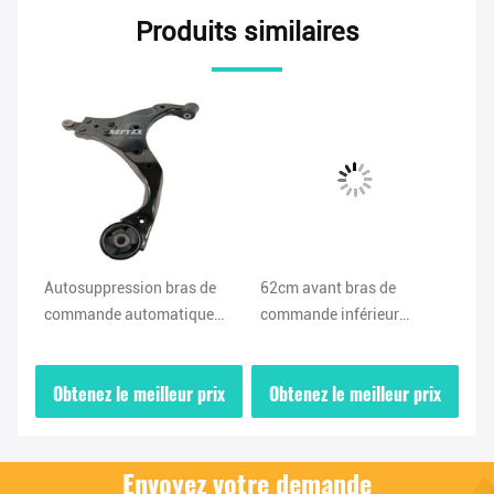
Produits similaires
Autosuppression bras de
62cm avant bras de
Le
commande automatique
commande inférieur
au
545002E000 545012E000
54501F0000 54500F0000
in
Pour Hyundai de Pékin
Pour Hyundai Kia 2018-
54
ix
Obtenez le meilleur prix
Obtenez le meilleur prix
O
-
2020
Ki
Envoyez votre demande