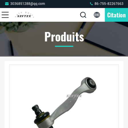
3036851288@qq.com
86-755-82267663
Citation
Produits