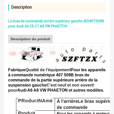
Description
Le bras de commande arrière supérieur gauche 4E0407509B
pour Audi A6 C6 C7 A8 VW PHAETON
Description du produit
Fabrique
Qualité de l'équipement
Pour les appareils
à commande numérique
407
509
B bras de
commande de la partie supérieure arrière de la
suspension gauche
C'est neuf et non ouvert!
pour
Audi A6 A8 VW PHAETON et autres modèles.
P
Roduct
N
Amé
À l'arrière
Le bras supérie
de commande
Produit
Pour les appareils à moteur à