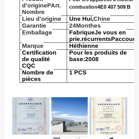
d'origine
P
Art.
combustion
4E0 407 509 B
Nombre
Lieu d'origine
Une Hui,
Chine
Garantie
24
M
onthes
Emballage
Fabrique
Je vous en
prie.
récurrents
P
accoudo
Marque
Héthienne
Certification
Pour les produits de
de qualité
base:2008
CQC
Nombre de
1 PCS
pièces