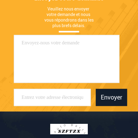
Veuillez nous envoyer 
votre demande et nous 
vous répondrons dans les 
plus brefs délais.
Envoyer