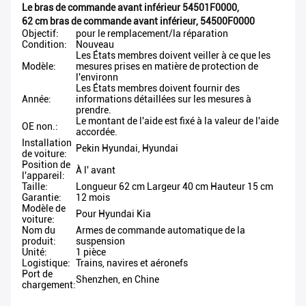
Le bras de commande avant inférieur 54501F0000
,
62 cm bras de commande avant inférieur
,
54500F0000
Objectif:
pour le remplacement/la réparation
Condition:
Nouveau
Les États membres doivent veiller à ce que les
Modèle:
mesures prises en matière de protection de
l'environn
Les États membres doivent fournir des
Année:
informations détaillées sur les mesures à
prendre.
Le montant de l'aide est fixé à la valeur de l'aide
OE non.:
accordée.
Installation
Pekin Hyundai, Hyundai
de voiture:
Position de
À l' avant
l'appareil:
Taille:
Longueur 62 cm Largeur 40 cm Hauteur 15 cm
Garantie:
12 mois
Modèle de
Pour Hyundai Kia
voiture:
Nom du
Armes de commande automatique de la
produit:
suspension
Unité:
1 pièce
Logistique:
Trains, navires et aéronefs
Port de
Shenzhen, en Chine
chargement: