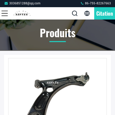
3036851288@qq.com
86-755-82267663
Citation
Produits