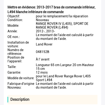
Mettre en évidence:
2013-2017 bras de commande inférieur
,
L494 Manche inférieure de commande
Objectif:
pour le remplacement/la réparation
Condition:
Nouveau
RANGE ROVER IV (L405), SPORT DE
Modèle:
RANGE ROVER (L494)
Année:
2012-, 2013-
Le montant de l'aide est calculé à partir
OE non.:
du montant de l'aide.
Installation de
Land Rover
voiture:
Numéro de
048152B
référence:
Position de
À l' avant
l'appareil:
Longueur 65 cm Largeur 20 cm Hauteur
Taille:
15 cm
Garantie:
12 mois
pour le Land Rover Range Rover L405
Modèle de voiture:
Sport L494
Fabrique d'origine
Le montant de l'aide est calculé à partir
Nouveau:
du montant de l'aide.
Description