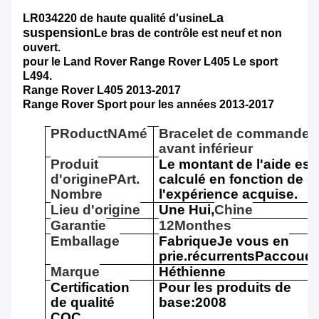
La
LR034220 de haute qualité d'usine
suspension
Le bras de contrôle est neuf et non
ouvert.
pour le Land Rover Range Rover L405
Le sport
L494.
Range Rover L405 2013-2017
Range Rover Sport pour les années 2013-2017
P
Roduct
N
Amé
Bracelet de commande
avant inférieur
Produit
Le montant de l'aide est
d'origine
P
Art.
calculé en fonction de
Nombre
l'expérience acquise.
Lieu d'origine
Une Hui,
Chine
Garantie
12
M
onthes
Emballage
Fabrique
Je vous en
prie.
récurrents
P
accoudo
Marque
Héthienne
Certification
Pour les produits de
de qualité
base:2008
CQC