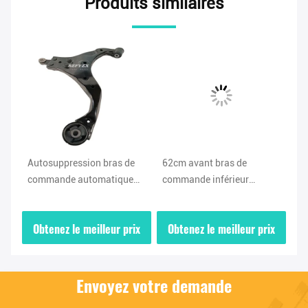
Produits similaires
Autosuppression bras de
62cm avant bras de
Le
commande automatique
commande inférieur
au
545002E000 545012E000
54501F0000 54500F0000
in
Pour Hyundai de Pékin
Pour Hyundai Kia 2018-
54
ix
Obtenez le meilleur prix
Obtenez le meilleur prix
O
-
2020
Ki
Envoyez votre demande