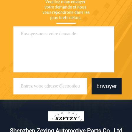
Veuillez nous envoyer 
votre demande et nous 
vous répondrons dans les 
plus brefs délais.
Envoyer
Shenzhen Zexing Automotive Parts Co., Ltd