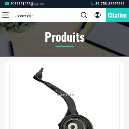
3036851288@qq.com
86-755-82267663
Citation
Produits