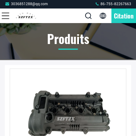
3036851288@qq.com
86-755-82267663
Citation
Produits