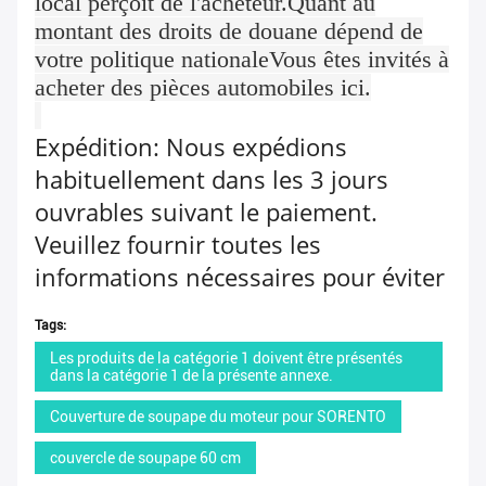
local perçoit de l'acheteur.Quant au
montant des droits de douane dépend de
votre politique nationaleVous êtes invités à
acheter des pièces automobiles ici.
Expédition: Nous expédions
habituellement dans les 3 jours
ouvrables suivant le paiement.
Veuillez fournir toutes les
informations nécessaires pour éviter
les retards.Nous ne pouvons livrer
Tags:
les marchandises qu' à l' adresse de
Les produits de la catégorie 1 doivent être présentés
livraison indiquée sur votre
dans la catégorie 1 de la présente annexe.
commande.. Les sociétés de
Couverture de soupape du moteur pour SORENTO
logistique acceptent uniquement les
couvercle de soupape 60 cm
adresses et les noms en anglais.