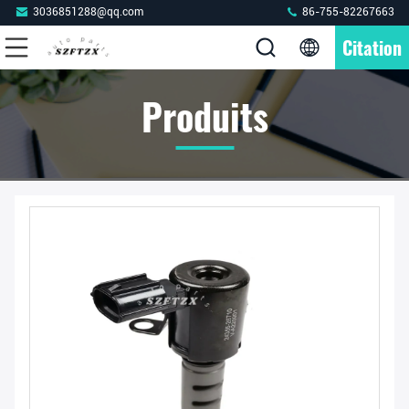
3036851288@qq.com
86-755-82267663
Citation
Produits