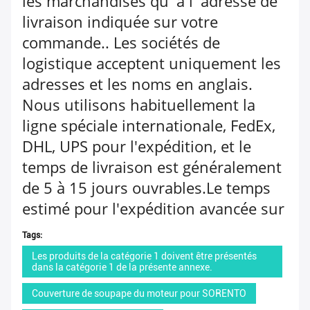
les marchandises qu' à l' adresse de
livraison indiquée sur votre
commande.. Les sociétés de
logistique acceptent uniquement les
adresses et les noms en anglais.
Nous utilisons habituellement la
ligne spéciale internationale, FedEx,
DHL, UPS pour l'expédition, et le
temps de livraison est généralement
de 5 à 15 jours ouvrables.Le temps
estimé pour l'expédition avancée sur
Global AliExpress est de 10 à 30
Tags:
jours ouvrables
Les produits de la catégorie 1 doivent être présentés
dans la catégorie 1 de la présente annexe.
Retour: les demandes de retour ou
Couverture de soupape du moteur pour SORENTO
de remplacement doivent nous être