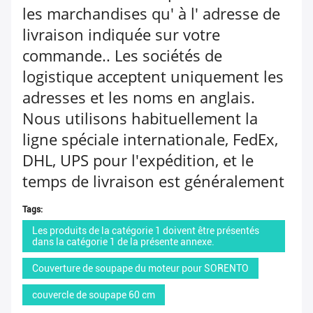
les marchandises qu' à l' adresse de
livraison indiquée sur votre
commande.. Les sociétés de
logistique acceptent uniquement les
adresses et les noms en anglais.
Nous utilisons habituellement la
ligne spéciale internationale, FedEx,
DHL, UPS pour l'expédition, et le
temps de livraison est généralement
de 5 à 15 jours ouvrables.Le temps
Tags:
estimé pour l'expédition avancée sur
Les produits de la catégorie 1 doivent être présentés
Global AliExpress est de 10 à 30
dans la catégorie 1 de la présente annexe.
jours ouvrables
Couverture de soupape du moteur pour SORENTO
Retour: les demandes de retour ou
couvercle de soupape 60 cm