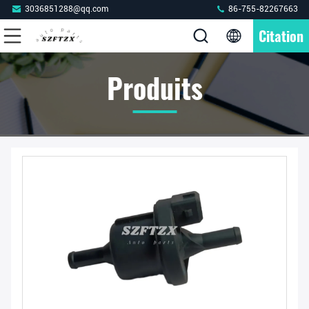
3036851288@qq.com
86-755-82267663
Citation
Produits