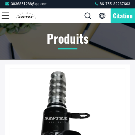
3036851288@qq.com
86-755-82267663
Citation
Produits