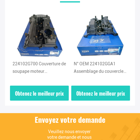
s
224102G700 Couverture de
N° OEM 224102GGA1
Mo
a
soupape moteur
Assemblage du couvercle
Fa
2
Assemblage couvertures de
de soupape du moteur
Co
soupape personnalisées
Modèle de voiture Pour KIA
As
ix
Obtenez le meilleur prix
Obtenez le meilleur prix
O
pour Hyundai Kia
HYUNDAI
Lo
Envoyez votre demande
Veuillez nous envoyer 
votre demande et nous 