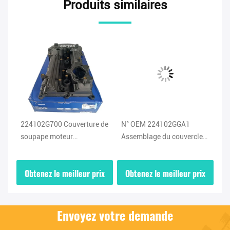
Produits similaires
s
224102G700 Couverture de
N° OEM 224102GGA1
Mo
a
soupape moteur
Assemblage du couvercle
Fa
2
Assemblage couvertures de
de soupape du moteur
Co
soupape personnalisées
Modèle de voiture Pour KIA
As
ix
Obtenez le meilleur prix
Obtenez le meilleur prix
O
pour Hyundai Kia
HYUNDAI
Lo
Envoyez votre demande