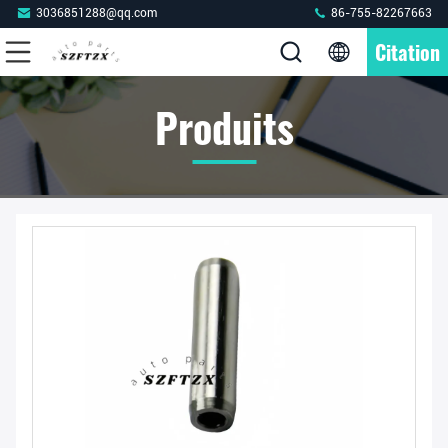
3036851288@qq.com
86-755-82267663
Citation
Produits