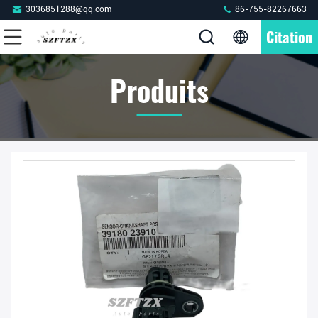
3036851288@qq.com
86-755-82267663
Citation
Produits