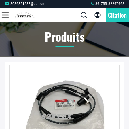
3036851288@qq.com
86-755-82267663
Citation
Produits