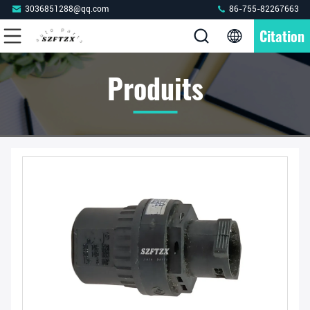
3036851288@qq.com
86-755-82267663
Citation
Produits