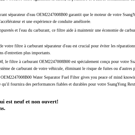
burant séparateur d'eau OEM2247008B00 garantit que le moteur de votre SsangYon
l'accélérateur et une expérience de conduite améliorée.
mpuretés et l'eau du carburant, ce filtre aide à maintenir une économie de carb
e votre filtre à carburant séparateur d'eau est crucial pour éviter les réparati
ns d'entretien plus importants.
M, le filtre à carburant OEM2247008B00 est spécialement conçu pour votre Ss
ystème de carburant de votre véhicule, éliminant le risque de fuites ou d'autres 
 OEM2247008B00 Water Separator Fuel Filter gives you peace of mind knowing t
qu'il fournira des performances fiables et durables pour votre SsangYong Rex
i est neuf et non ouvert!
ns.