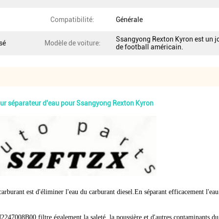
Compatibilité:
Générale
Ssangyong Rexton Kyron est un j
sé
Modèle de voiture:
de football américain.
our séparateur d'eau pour Ssangyong Rexton Kyron
 carburant est d'éliminer l'eau du carburant diesel.En séparant efficacement l'ea
M2247008B00 filtre également la saleté, la poussière et d'autres contaminants du