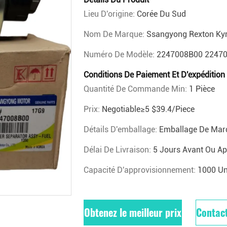
Lieu D'origine:
Corée Du Sud
Nom De Marque:
Ssangyong Rexton Ky
Numéro De Modèle:
2247008B00 22470-
Conditions De Paiement Et D'expédition
Quantité De Commande Min:
1 Pièce
Prix:
Negotiable≥5 $39.4/piece
Détails D'emballage:
Emballage De Mar
Délai De Livraison:
5 Jours Avant Ou Ap
Capacité D'approvisionnement:
1000 Un
Obtenez le meilleur prix
Contac