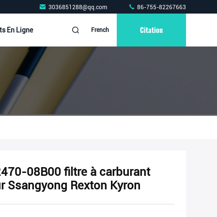
3036851288@qq.com
86-755-82267663
Citation
ts En Ligne
French
70-08B00 filtre à carburant
ur Ssangyong Rexton Kyron