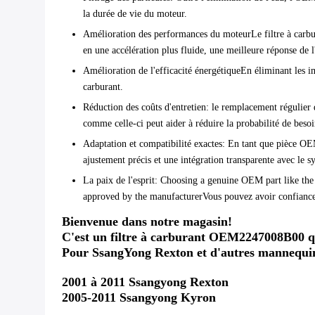
la durée de vie du moteur.
Amélioration des performances du moteur
Le filtre à car
en une accélération plus fluide, une meilleure réponse de 
Amélioration de l'efficacité énergétique
En éliminant les i
carburant.
Réduction des coûts d'entretien
: le remplacement régulier d
comme celle-ci peut aider à réduire la probabilité de besoi
Adaptation et compatibilité exactes
: En tant que pièce OE
ajustement précis et une intégration transparente avec le s
La paix de l'esprit
: Choosing a genuine OEM part like the
approved by the manufacturerVous pouvez avoir confiance 
Bienvenue dans notre magasin!
C'est un filtre à carburant OEM2247008B00 qu
Pour SsangYong Rexton et d'autres mannequi
2001 à 2011 Ssangyong Rexton
2005-2011 Ssangyong Kyron