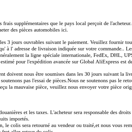
es frais supplémentaires que le pays local perçoit de l'achete
heter des pièces automobiles ici.
s 3 jours ouvrables suivant le paiement. Veuillez fournir tout
u' à l' adresse de livraison indiquée sur votre commande.. Le
énéralement la ligne spéciale internationale, FedEx, DHL, UPS 
estimé pour l'expédition avancée sur Global AliExpress est d
t doivent nous être soumises dans les 30 jours suivant la l
 soutenons pas l'essai de pièces.Nous ne soutenons pas le retou
eçu la mauvaise pièce, veuillez nous envoyer votre pièce origi
douanières et les taxes. L'acheteur sera responsable des droits 
uits importés.
on, le colis sera retourné au vendeur ou traité,et nous vous re
ret aller-retour du colis.