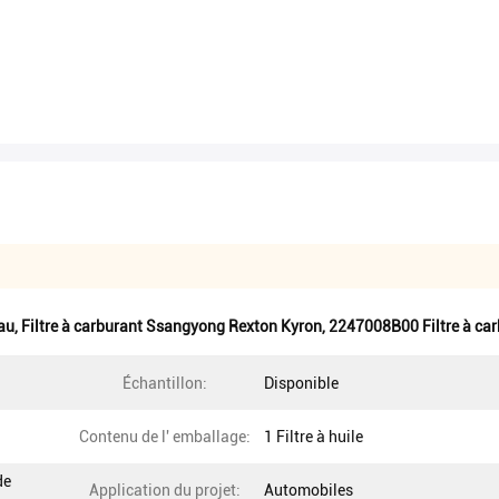
eau
,
Filtre à carburant Ssangyong Rexton Kyron
,
2247008B00 Filtre à ca
Échantillon:
Disponible
Contenu de l' emballage:
1 Filtre à huile
de
Application du projet:
Automobiles