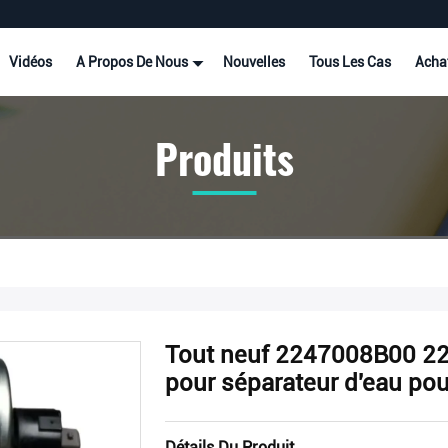
Vidéos
A Propos De Nous
Nouvelles
Tous Les Cas
Acha
Produits
Tout neuf 2247008B00 224
pour séparateur d'eau po
Détails Du Produit