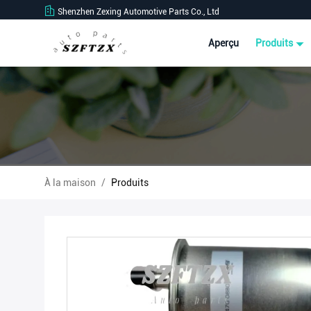
Shenzhen Zexing Automotive Parts Co., Ltd
Aperçu
Produits
À la maison
/
Produits