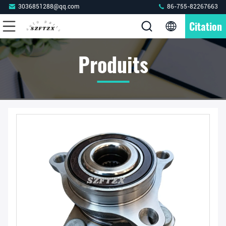
3036851288@qq.com
86-755-82267663
Citation
Produits