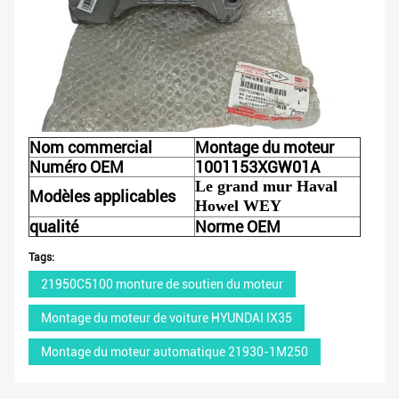
Nom commercial
Montage du moteur
Numéro OEM
1001153XGW01A
Le grand mur Haval
Modèles applicables
Howel WEY
qualité
Norme OEM
Tags:
21950C5100 monture de soutien du moteur
Montage du moteur de voiture HYUNDAI IX35
Montage du moteur automatique 21930-1M250