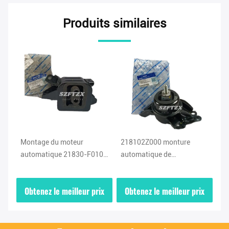
Produits similaires
Montage du moteur
218102Z000 monture
21
automatique 21830-F0100
automatique de
IX
Montage de la
transmission avant droit
au
transmission du moteur
monture de moteur de
Mo
ix
Obtenez le meilleur prix
Obtenez le meilleur prix
O
gauche Pour HYUNDAI
voiture pour HYUNDAI
vi
Elantra 2017
Sonata IX35