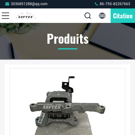
3036851288@qq.com
86-755-82267663
Citation
Produits