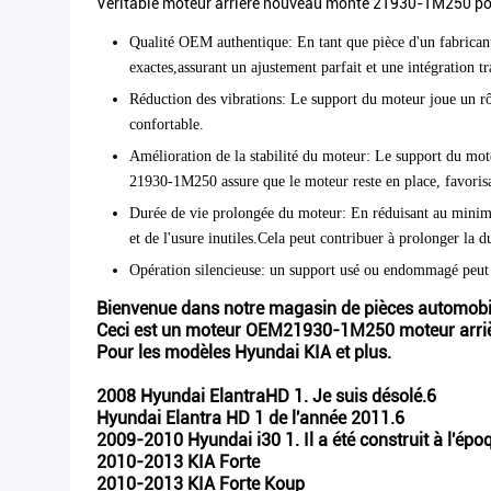
Véritable moteur arrière nouveau monté 21930-1M250 pou
Qualité OEM authentique
: En tant que pièce d'un fabric
exactes,assurant un ajustement parfait et une intégration 
Réduction des vibrations
: Le support du moteur joue un rôl
confortable.
Amélioration de la stabilité du moteur
: Le support du mote
21930-1M250 assure que le moteur reste en place, favorisa
Durée de vie prolongée du moteur
: En réduisant au minim
et de l'usure inutiles.Cela peut contribuer à prolonger la 
Opération silencieuse
: un support usé ou endommagé peut pr
Bienvenue dans notre magasin de pièces automobi
Ceci est un moteur OEM21930-1M250 moteur arrière
Pour les modèles Hyundai KIA et plus.
2008 Hyundai ElantraHD 1. Je suis désolé.6
Hyundai Elantra HD 1 de l'année 2011.6
2009-2010 Hyundai i30 1. Il a été construit à l'épo
2010-2013 KIA Forte
2010-2013 KIA Forte Koup