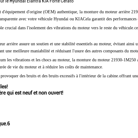
r le Hyundai Elantra KIA Forte Cerato
ant d'équipement d'origine (OEM) authentique, la monture du moteur arrière 219
transparente avec votre véhicule Hyundai ou KIACela garantit des performances e
e crucial dans l'isolement des vibrations du moteur vers le reste du véhicule.ce
ur arrière assure un soutien et une stabilité essentiels au moteur, évitant ai
nt une meilleure maniabilité et réduisant l'usure des autres composants du mote
um les vibrations et les chocs au moteur, la monture du moteur 21930-1M250 aid
durée de vie du moteur et à réduire les coûts de maintenance.
ovoquer des bruits et des bruits excessifs à l'intérieur de la cabine.offrant une
les!
 qui est neuf et non ouvert!
que.6