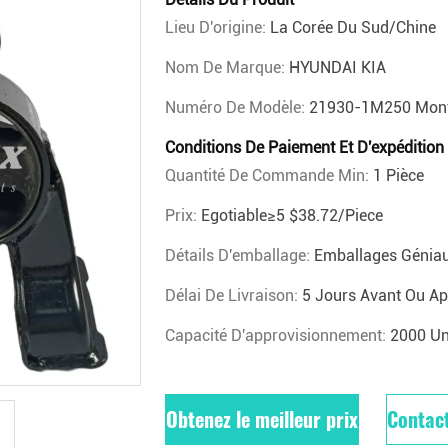
Lieu D'origine:
La Corée Du Sud/Chine
Nom De Marque:
HYUNDAI KIA
Numéro De Modèle:
21930-1M250 Mont
Conditions De Paiement Et D'expédition
Quantité De Commande Min:
1 Pièce
Prix:
Egotiable≥5 $38.72/piece
Détails D'emballage:
Emballages Génia
Délai De Livraison:
5 Jours Avant Ou Ap
Capacité D'approvisionnement:
2000 Un
Obtenez le meilleur prix
Contac