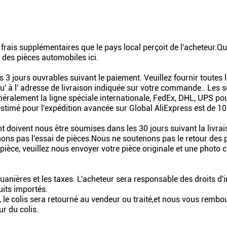
s frais supplémentaires que le pays local perçoit de l'acheteur
r des pièces automobiles ici.
3 jours ouvrables suivant le paiement. Veuillez fournir toutes l
' à l' adresse de livraison indiquée sur votre commande.. Les s
éralement la ligne spéciale internationale, FedEx, DHL, UPS pour 
timé pour l'expédition avancée sur Global AliExpress est de 10
 doivent nous être soumises dans les 30 jours suivant la livr
ns pas l'essai de pièces.Nous ne soutenons pas le retour des pi
èce, veuillez nous envoyer votre pièce originale et une photo cl
ouanières et les taxes. L'acheteur sera responsable des droits d'
its importés.
n, le colis sera retourné au vendeur ou traité,et nous vous remb
r du colis.