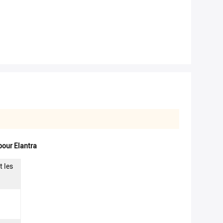
pour Elantra
t les