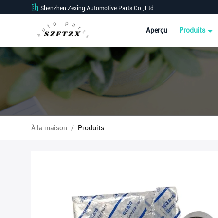
Shenzhen Zexing Automotive Parts Co., Ltd
Aperçu
Produits
À la maison
/
Produits