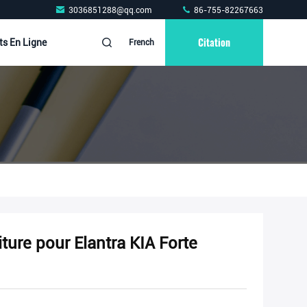
3036851288@qq.com
86-755-82267663
Citation
ts En Ligne
French
ure pour Elantra KIA Forte