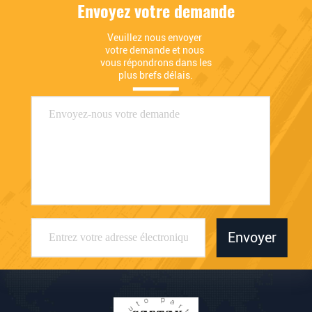
Envoyez votre demande
Veuillez nous envoyer 
votre demande et nous 
vous répondrons dans les 
plus brefs délais.
Envoyer