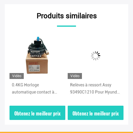
Produits similaires
Vidéo
Vidéo
Vi
0.4KG Horloge
Relèves à ressort Assy
93
u
automatique contact à
93490C1210 Pour Hyundai
au
ressort Assy 93490F0210
Sonata Ix25 2015-2017
re
Hyundai Elantra Horloge à
Hy
ix
Obtenez le meilleur prix
Obtenez le meilleur prix
O
ressort Ix35 Ix25 2017-
16
2021