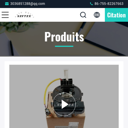
3036851288@qq.com
86-755-82267663
Citation
Produits