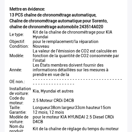
Mettre en évidence:
13 PCS chaîne de chronométrage automatique
,
Chaîne de chronométrage automatique pour Sorento
,
chaîne de chronométrage automobile 243514A020
Kit de la chaîne de chronométrage pour KIA
Le type:
Hyundai
Objectif:
pour le remplacement/la réparation
Condition:
Nouveau
La valeur de l'émission de CO2 est calculée en
Modèle:
fonction de la quantité de CO2 consommée par
l'instal
Les États membres doivent fournir des
Année:
informations détaillées sur les mesures à
prendre en vue de la
- - - - - - - - - - - - - - - - - - - - - - - - - - - - - - - - - -
OE non.:
- - - - - - - - - - - - - - - -
Installation
Kia, Hyundai et autres
de voiture:
Code du
2.5 Moteur CRDi D4CB
moteur:
Taille:
Longueur38cm largeur33cm hauteur15cm
Garantie:
12 mois, 12 mois
Modèle de
pour le moteur KIA HYUNDAI 2.5 Diesel CRDi
voiture:
D4CB
Nom du
Kit de la chaîne de réglage du temps du moteur
produit: