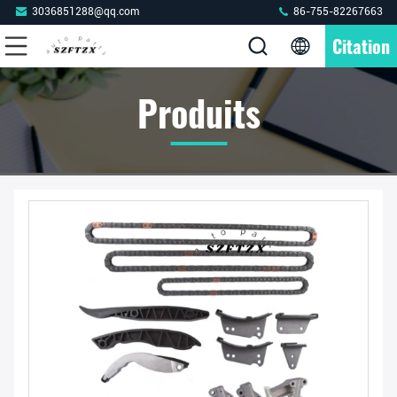
3036851288@qq.com
86-755-82267663
Citation
Produits