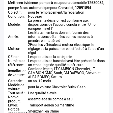
Mettre en évidence:
pompe à eau pour automobile 12630084
,
pompe à eau automatique pour Chevrolet
,
12591894
Objectif:
pour le remplacement/la réparation
Condition:
Nouveau
La présente décision est conforme aux
Modèle:
dispositions de l'accord conclu entre l'Union
européenne et l'
Les États membres doivent fournir des
Année:
informations détaillées sur les mesures à
prendre en matière d
2Pour les véhicules à moteur électrique, le
Moteur:
réglage de la puissance est effectué à l'aide d'un
régul
OE non.:
Les produits de la catégorie
Numéro de
Les produits de base doivent être présentés dans
référence:
un emballage de qualité supérieure.
Camions légers, LT CAMBION Chevrolet, LT
Installation
CAMBION GMC, Saab, GM DAEWOO, Chevrolet,
de voiture:
ALFA ROMEO, Saturn
Garantie:
un an, 12 mois
Modèle de
pour la voiture Chevrolet Buick Saab
voiture:
Tout neuf.:
Une qualité élevée
Nom du
assemblage de pompe à eau
produit:
Livrer:
Transport aérien ou maritime
Port de
Shenzhen, en Chine