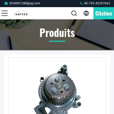
3036851288@qq.com
86-755-82267663
Citation
Produits