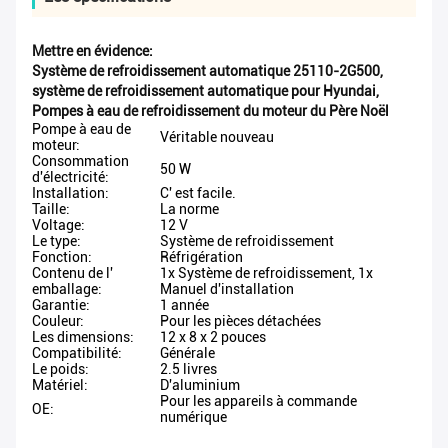
Mettre en évidence:
Système de refroidissement automatique 25110-2G500
,
système de refroidissement automatique pour Hyundai
,
Pompes à eau de refroidissement du moteur du Père Noël
Pompe à eau de
Véritable nouveau
moteur:
Consommation
50 W
d'électricité:
Installation:
C' est facile.
Taille:
La norme
Voltage:
12 V
Le type:
Système de refroidissement
Fonction:
Réfrigération
Contenu de l'
1x Système de refroidissement, 1x
emballage:
Manuel d'installation
Garantie:
1 année
Couleur:
Pour les pièces détachées
Les dimensions:
12 x 8 x 2 pouces
Compatibilité:
Générale
Le poids:
2.5 livres
Matériel:
D'aluminium
Pour les appareils à commande
OE:
numérique