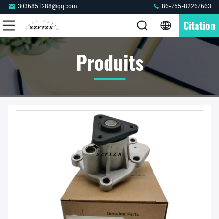
3036851288@qq.com
86-755-82267663
Citation
Produits