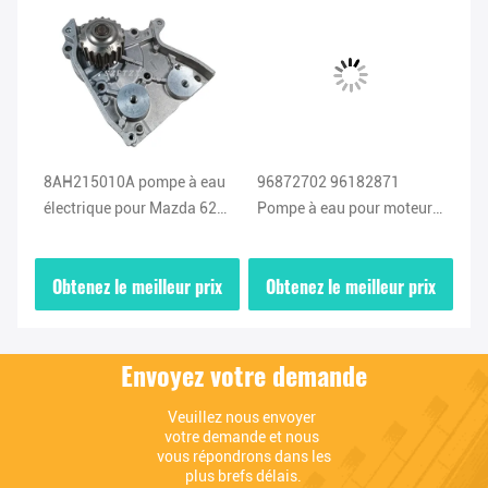
8AH215010A pompe à eau
96872702 96182871
Po
électrique pour Mazda 626
Pompe à eau pour moteur
à 
moteur remplacer
96352650 96930074 Pour
12
au
réparation
Chevrolet Pontiac
12
ix
Obtenez le meilleur prix
Obtenez le meilleur prix
O
Envoyez votre demande
Veuillez nous envoyer 
votre demande et nous 
vous répondrons dans les 
plus brefs délais.