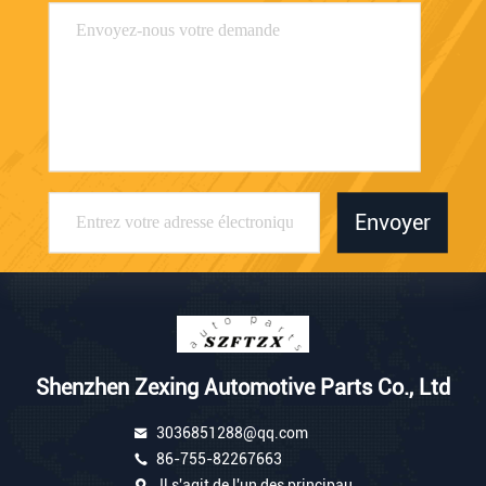
Envoyer
Shenzhen Zexing Automotive Parts Co., Ltd
3036851288@qq.com
86-755-82267663
Il s'agit de l'un des principau