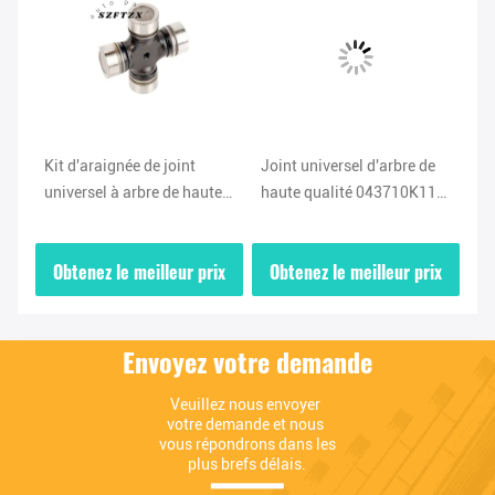
Kit d'araignée de joint
Joint universel d'arbre de
Jo
universel à arbre de haute
haute qualité 043710K110
ha
qualité 3405A055 pour
Kit d'araignée de joint de
Ki
Mitsubishi L200
connexion universel d'arbre
co
ix
Obtenez le meilleur prix
Obtenez le meilleur prix
O
eo
04371-0K110 pour Toyota
po
Hilux et plus
Envoyez votre demande
Veuillez nous envoyer 
votre demande et nous 
vous répondrons dans les 
plus brefs délais.