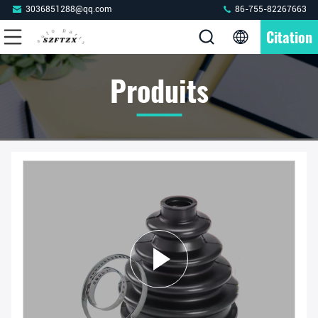
3036851288@qq.com
86-755-82267663
Citation
Produits