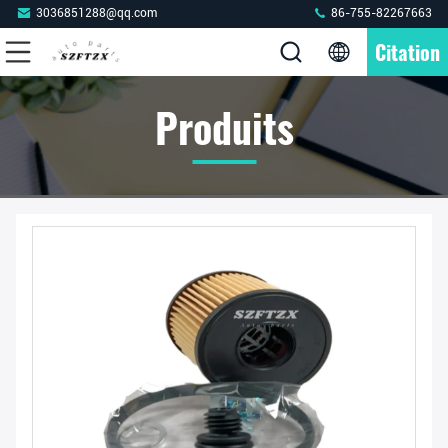
3036851288@qq.com
86-755-82267663
Citation
Produits